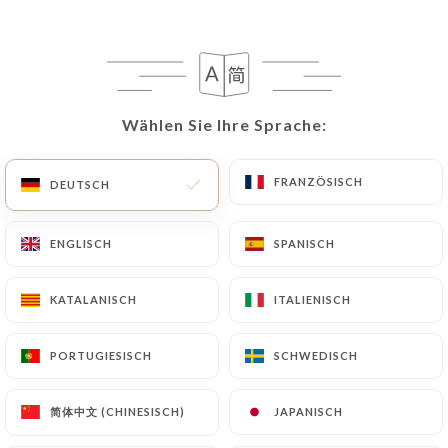
DE
MENÜ
Wählen Sie Ihre Sprache:
Wählen Sie Ihre Sprache:
/
START
BEWERTUNGEN
FRANZÖSISCH
FRANZÖSISCH
DEUTSCH
DEUTSCH
Bewertungen
ENGLISCH
ENGLISCH
SPANISCH
SPANISCH
KATALANISCH
KATALANISCH
ITALIENISCH
ITALIENISCH
540 Bewertungen auf Uniiti
PORTUGIESISCH
PORTUGIESISCH
SCHWEDISCH
SCHWEDISCH
4.6 / 5
简体中文 (CHINESISCH)
简体中文 (CHINESISCH)
JAPANISCH
JAPANISCH
100% echte, überprüfte Bewertungen.