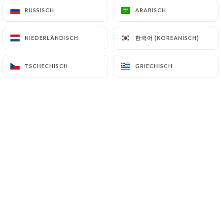
RUSSISCH
RUSSISCH
ARABISCH
ARABISCH
VERONIQUE H. bewertete
한국어 (KOREANISCH)
한국어 (KOREANISCH)
NIEDERLÄNDISCH
NIEDERLÄNDISCH
V
5/5
Très bon accueil et repas délicieux
TSCHECHISCH
TSCHECHISCH
GRIECHISCH
GRIECHISCH
05/07/2026
•
08:19
Kévin D. bewertete
K
5/5
Personnel gentil, à l'écoute et serviable.
Cuisine gouteuse, qualitative et raffiné.
Nous revendrons pour gouter le reste de
la carte.
27/06/2026
•
05:59