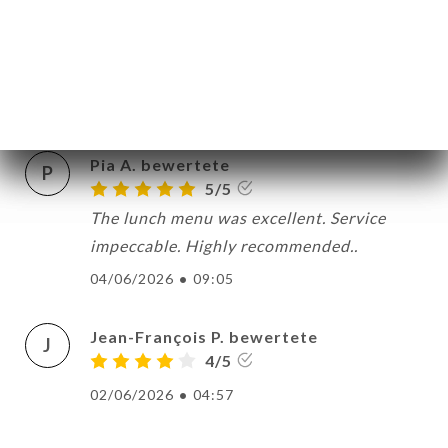
Suzanne G. bewertete
S
5/5
11/06/2026
•
05:36
Pia A. bewertete
P
5/5
The lunch menu was excellent. Service
impeccable. Highly recommended..
04/06/2026
•
09:05
Jean-François P. bewertete
J
4/5
02/06/2026
•
04:57